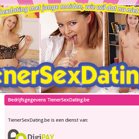
Bedrijfsgegevens TienerSexDating.be
TienerSexDating.be is een dienst van: