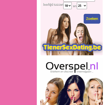
leeftijd tussen
en
Zoeken