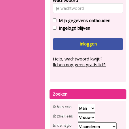
Wachtwoord
Mijn gegevens onthouden
Ingelogd blijven
Inloggen
Help, wachtwoord kwijt!?
Ik ben nog geen gratis lid!?
Zoeken
Ik ben een
Ik zoek een
In de regio