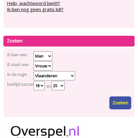
Help, wachtwoord kwijt!?
Ik ben nog geen gratis lid!?
Zoeken
Ik ben een
Ik zoek een
In de regio
leeftijd tussen
en
Zoeken